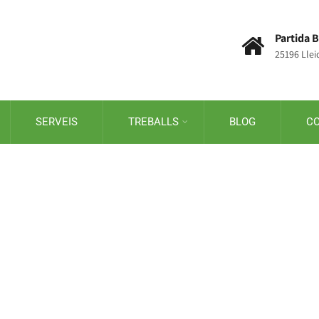
Partida B
25196 Llei
SERVEIS
TREBALLS
BLOG
C