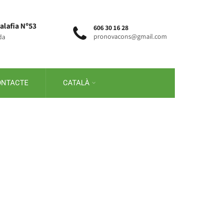
alafia Nº53
606 30 16 28
pronovacons@gmail.com
da
ONTACTE
CATALÀ