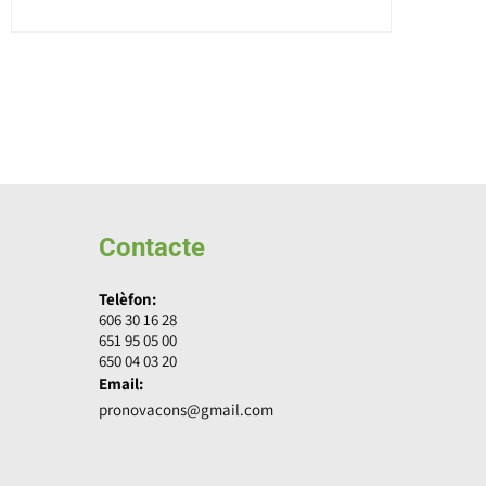
Contacte
Telèfon:
606 30 16 28
651 95 05 00
650 04 03 20
Email:
pronovacons@gmail.com