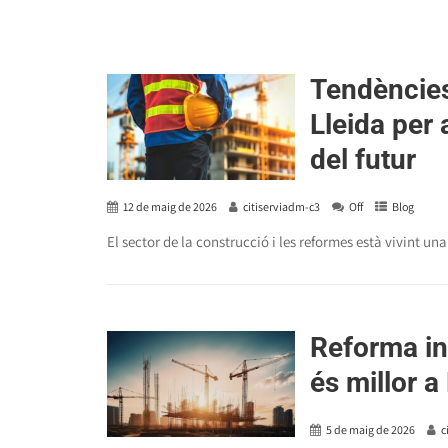
Tendències
Lleida per 
del futur
12 de maig de 2026
citiserviadm-c3
Off
Blog
El sector de la construcció i les reformes està vivint un
Reforma in
és millor a
5 de maig de 2026
c