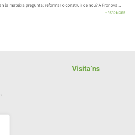
 fan la mateixa pregunta: reformar o construir de nou? A Pronova...
+ READ MORE
Visita’ns
m
s
te