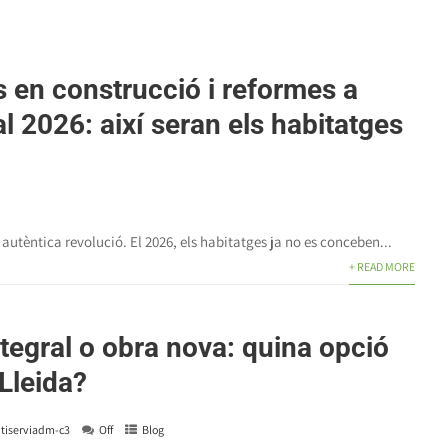
 en construcció i reformes a
al 2026: així seran els habitatges
a autèntica revolució. El 2026, els habitatges ja no es conceben...
+ READ MORE
tegral o obra nova: quina opció
 Lleida?
itiserviadm-c3
Off
Blog