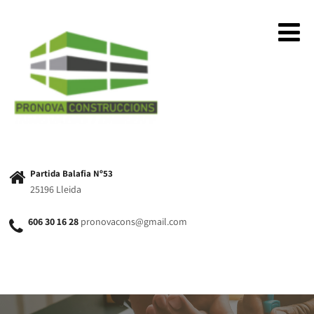
Partida Balafia Nº53
25196 Lleida
606 30 16 28
pronovacons@gmail.com