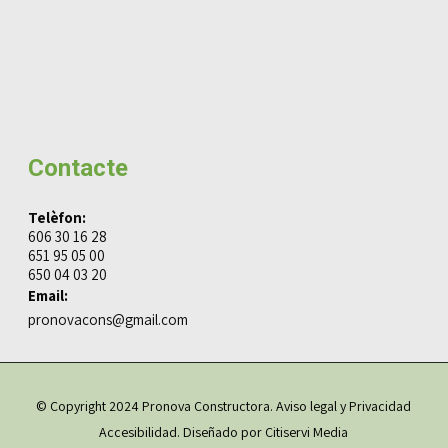
Contacte
Telèfon:
606 30 16 28
651 95 05 00
650 04 03 20
Email:
pronovacons@gmail.com
© Copyright 2024 Pronova Constructora.
Aviso legal y Privacidad
Accesibilidad
. Diseñado por
Citiservi Media