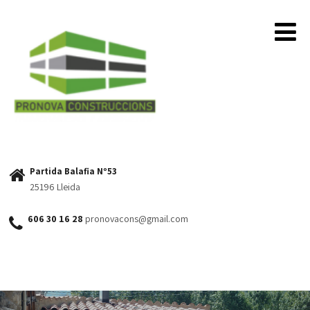
Partida Balafia Nº53
25196 Lleida
606 30 16 28
pronovacons@gmail.com