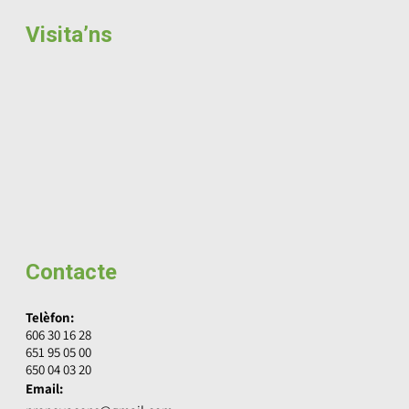
Visita’ns
Contacte
Telèfon:
606 30 16 28
651 95 05 00
650 04 03 20
Email: