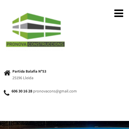
Partida Balafia Nº53
25196 Lleida
606 30 16 28
pronovacons@gmail.com