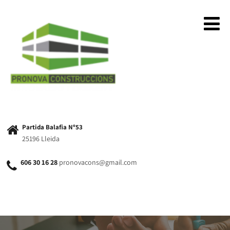
Partida Balafia Nº53
25196 Lleida
606 30 16 28
pronovacons@gmail.com