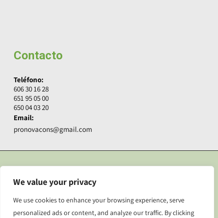
Contacto
Teléfono:
606 30 16 28
651 95 05 00
650 04 03 20
Email:
pronovacons@gmail.com
© Copyright 2024 Pronova Constructora.
Aviso legal y Privacidad
We value your privacy
Accesibilidad
. Diseñado por
Citiservi Media
We use cookies to enhance your browsing experience, serve
personalized ads or content, and analyze our traffic. By clicking