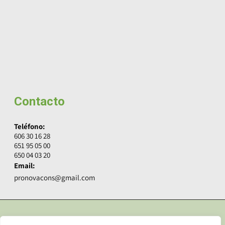
Contacto
Teléfono:
606 30 16 28
651 95 05 00
650 04 03 20
Email:
pronovacons@gmail.com
© Copyright 2024 Pronova Constructora.
Aviso legal y Privacidad