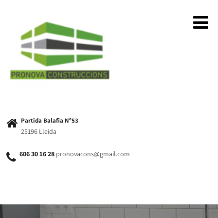
Partida Balafia Nº53
25196 Lleida
606 30 16 28
pronovacons@gmail.com